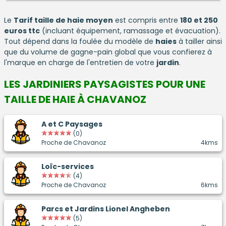
Le
Tarif taille de haie moyen
est compris entre
180 et 250
euros ttc
(incluant équipement, ramassage et évacuation).
Tout dépend dans la foulée du modèle de
haies
à tailler ainsi
que du volume de gagne-pain global que vous confierez à
l'marque en charge de l'entretien de votre
jardin
.
LES JARDINIERS PAYSAGISTES POUR UNE
TAILLE DE HAIE À CHAVANOZ
A et C Paysages
(0)
Proche de Chavanoz
4kms
Loïc-services
(4)
Proche de Chavanoz
6kms
Parcs et Jardins Lionel Angheben
(5)