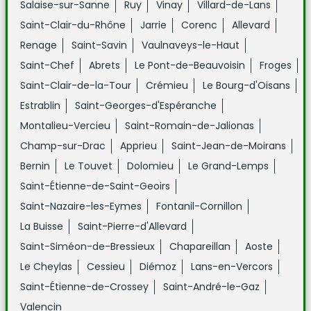
Salaise-sur-Sanne
Ruy
Vinay
Villard-de-Lans
Saint-Clair-du-Rhône
Jarrie
Corenc
Allevard
Renage
Saint-Savin
Vaulnaveys-le-Haut
Saint-Chef
Abrets
Le Pont-de-Beauvoisin
Froges
Saint-Clair-de-la-Tour
Crémieu
Le Bourg-d'Oisans
Estrablin
Saint-Georges-d'Espéranche
Montalieu-Vercieu
Saint-Romain-de-Jalionas
Champ-sur-Drac
Apprieu
Saint-Jean-de-Moirans
Bernin
Le Touvet
Dolomieu
Le Grand-Lemps
Saint-Étienne-de-Saint-Geoirs
Saint-Nazaire-les-Eymes
Fontanil-Cornillon
La Buisse
Saint-Pierre-d'Allevard
Saint-Siméon-de-Bressieux
Chapareillan
Aoste
Le Cheylas
Cessieu
Diémoz
Lans-en-Vercors
Saint-Étienne-de-Crossey
Saint-André-le-Gaz
Valencin