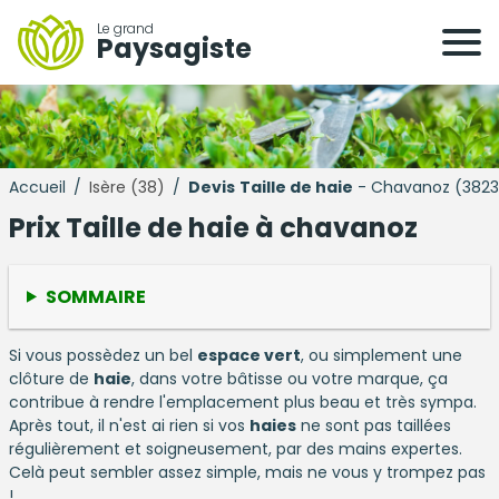
Le grand
Paysagiste
Accueil
/
Isère (38)
/
Devis
Taille de haie
- Chavanoz (3823
Prix Taille de haie à chavanoz
SOMMAIRE
Si vous possèdez un bel
espace vert
, ou simplement une
clôture de
haie
, dans votre bâtisse ou votre marque, ça
contribue à rendre l'emplacement plus beau et très sympa.
Après tout, il n'est ai rien si vos
haies
ne sont pas taillées
régulièrement et soigneusement, par des mains expertes.
Celà peut sembler assez simple, mais ne vous y trompez pas
!