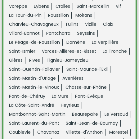
Voreppe
Eybens
Crolles
Saint-Marcellin
Vif
La Tour-du-Pin
Roussillon
Moirans
Charvieu-Chavagneux
Tullins
Vizille
Claix
Villard-Bonnot
Pontcharra
Seyssins
Le Péage-de-Roussillon
Domène
La Verpillière
Saint-Ismier
Varces-Allières-et-Risset
La Tronche
Gières
Rives
Tignieu-Jameyzieu
Saint-Quentin-Fallavier
Saint-Maurice-l'Exil
Saint-Martin-d'Uriage
Avenières
Saint-Martin-le-Vinoux
Chasse-sur-Rhône
Pont-de-Chéruy
La Mure
Pont-Évêque
La Côte-Saint-André
Heyrieux
Montbonnot-Saint-Martin
Beaurepaire
Le Versoud
Saint-Laurent-du-Pont
Saint-Jean-de-Bournay
Coublevie
Chavanoz
Villette-d'Anthon
Morestel