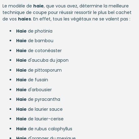
Le modèle de
haie
, que vous avez, détermine la meilleure
technique de coupe pour réussir ressortir le plus bel cachet
de vos
haies
. En effet, tous les végétaux ne se valent pas :
Haie
de photinia
Haie
de bambou
Haie
de cotonéaster
Haie
d'aucuba du japon
Haie
de pittosporum
Haie
de fusain
Haie
d'arbousier
Haie
de pyracantha
Haie
de laurier sauce
Haie
de laurier-cerise
Haie
de rubus calophyllus
Haie
d'oranger du mexique