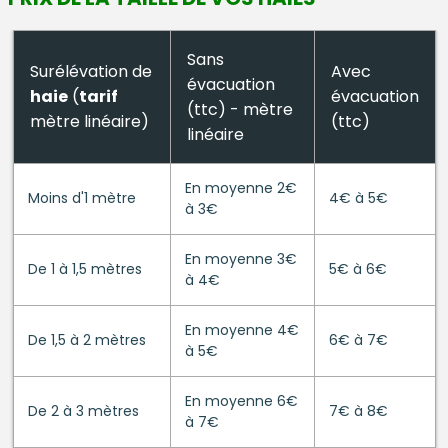
Sans
Surélévation de
Avec
évacuation
haie
(
tarif
évacuation
(ttc) - mètre
mètre linéaire)
(ttc)
linéaire
En moyenne 2€
Moins d'1 mètre
4€ à 5€
à 3€
En moyenne 3€
De 1 à 1,5 mètres
5€ à 6€
à 4€
En moyenne 4€
De 1,5 à 2 mètres
6€ à 7€
à 5€
En moyenne 6€
De 2 à 3 mètres
7€ à 8€
à 7€