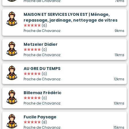
Proche de Chavanoz
7kms
MAISON ET SERVICES LYON EST | Ménage,
repassage, jardinage, nettoyage de vitres
(6)
Proche de Chavanoz
9kms
Metzeler Didier
(0)
Proche de Chavanoz
11kms
AU GRE DU TEMPS
(0)
Proche de Chavanoz
12kms
Billemaz Frédéric
(0)
Proche de Chavanoz
13kms
Fucile Paysage
(8)
Proche de Chavanoz
15kms