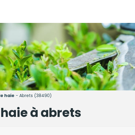
de haie
- Abrets (38490)
e haie à abrets