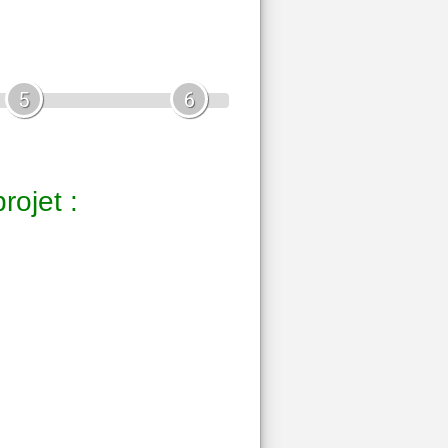
5
6
rojet :