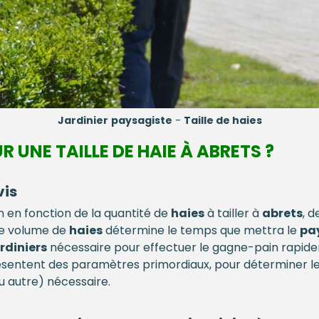
Jardinier
paysagiste
-
Taille de haies
R UNE TAILLE DE HAIE À ABRETS ?
vis
n en fonction de la quantité de
haies
à tailler à
abrets
, d
Le volume de
haies
détermine le temps que mettra le
pa
rdiniers
nécessaire pour effectuer le gagne-pain rapide
sentent des paramètres primordiaux, pour déterminer les
u autre) nécessaire.