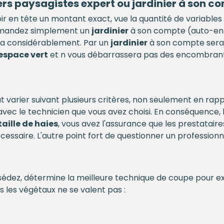
ers paysagistes expert ou jardinier à son c
voir en tête un montant exact, vue la quantité de variable
 demandez simplement un
jardinier
à son compte (auto-entr
ra considérablement. Par un
jardinier
à son compte sera 
espace vert
et n vous débarrassera pas des encombrants 
 varier suivant plusieurs critères, non seulement en rap
avec le technicien que vous avez choisi. En conséquence, 
taille de haies
, vous avez l'assurance que les prestataires
cessaire. L'autre point fort de questionner un professionne
sédez, détermine la meilleure technique de coupe pour exéc
 les végétaux ne se valent pas :