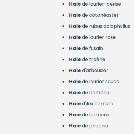
Haie
de laurier-cerise
Haie
de cotonéaster
Haie
de rubus calophyllus
Haie
de laurier rose
Haie
de fusain
Haie
de troène
Haie
d'arbousier
Haie
de laurier sauce
Haie
de bambou
Haie
d'ilex cornuta
Haie
de berberis
Haie
de photinia