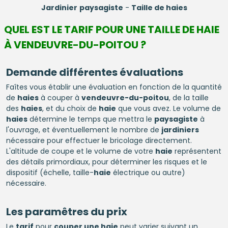
Jardinier
paysagiste
-
Taille de haies
QUEL EST LE TARIF POUR UNE TAILLE DE HAIE
À VENDEUVRE-DU-POITOU ?
Demande différentes évaluations
Faîtes vous établir une évaluation en fonction de la quantité
de
haies
à couper à
vendeuvre-du-poitou
, de la taille
des
haies
, et du choix de
haie
que vous avez. Le volume de
haies
détermine le temps que mettra le
paysagiste
à
l'ouvrage, et éventuellement le nombre de
jardiniers
nécessaire pour effectuer le bricolage directement.
L'altitude de coupe et le volume de votre
haie
représentent
des détails primordiaux, pour déterminer les risques et le
dispositif (échelle, taille-
haie
électrique ou autre)
nécessaire.
Les paramêtres du prix
Le
tarif
pour
couper une haie
peut varier suivant un