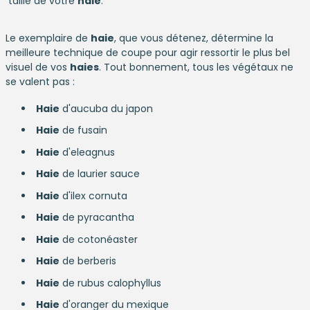
taille de votre
haie
.
Le exemplaire de
haie
, que vous détenez, détermine la
meilleure technique de coupe pour agir ressortir le plus bel
visuel de vos
haies
. Tout bonnement, tous les végétaux ne
se valent pas :
Haie
d'aucuba du japon
Haie
de fusain
Haie
d'eleagnus
Haie
de laurier sauce
Haie
d'ilex cornuta
Haie
de pyracantha
Haie
de cotonéaster
Haie
de berberis
Haie
de rubus calophyllus
Haie
d'oranger du mexique