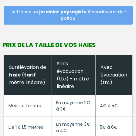
Je trouve un
jardinier
paysagiste
à vendeuvre-du-
poitou
PRIX DE LA TAILLE DE VOS HAIES
Sans
Surélévation de
Avec
évacuation
haie
(
tarif
évacuation
(ttc) - mètre
mètre linéaire)
(ttc)
linéaire
En moyenne 2€
Moins d'1 mètre
4€ à 5€
à 3€
En moyenne 3€
De 1 à 1,5 mètres
5€ à 6€
à 4€