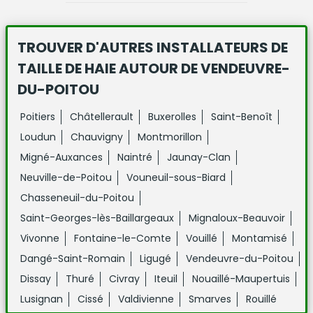
TROUVER D'AUTRES INSTALLATEURS DE
TAILLE DE HAIE
AUTOUR DE VENDEUVRE-
DU-POITOU
Poitiers
Châtellerault
Buxerolles
Saint-Benoît
Loudun
Chauvigny
Montmorillon
Migné-Auxances
Naintré
Jaunay-Clan
Neuville-de-Poitou
Vouneuil-sous-Biard
Chasseneuil-du-Poitou
Saint-Georges-lès-Baillargeaux
Mignaloux-Beauvoir
Vivonne
Fontaine-le-Comte
Vouillé
Montamisé
Dangé-Saint-Romain
Ligugé
Vendeuvre-du-Poitou
Dissay
Thuré
Civray
Iteuil
Nouaillé-Maupertuis
Lusignan
Cissé
Valdivienne
Smarves
Rouillé