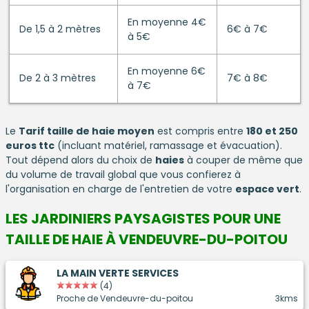
En moyenne 4€
De 1,5 à 2 mètres
6€ à 7€
à 5€
En moyenne 6€
De 2 à 3 mètres
7€ à 8€
à 7€
Le
Tarif taille de haie moyen
est compris entre
180 et 250
euros ttc
(incluant matériel, ramassage et évacuation).
Tout dépend alors du choix de
haies
à couper de même que
du volume de travail global que vous confierez à
l'organisation en charge de l'entretien de votre
espace vert
.
LES JARDINIERS PAYSAGISTES POUR UNE
TAILLE DE HAIE À VENDEUVRE-DU-POITOU
LA MAIN VERTE SERVICES
(4)
Proche de Vendeuvre-du-poitou
3kms