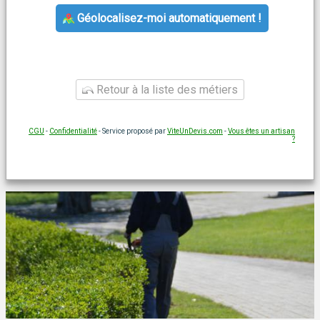
Géolocalisez-moi automatiquement !
Retour à la liste des métiers
CGU
-
Confidentialité
- Service proposé par
ViteUnDevis.com
-
Vous êtes un artisan
?