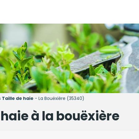
s
Taille de haie
- La Bouëxière (35340)
e haie à la bouëxière