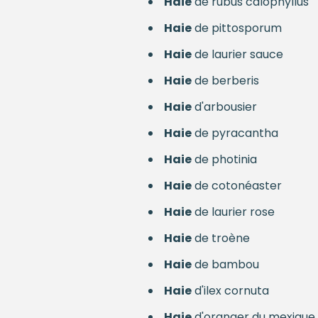
Haie
de rubus calophyllus
Haie
de pittosporum
Haie
de laurier sauce
Haie
de berberis
Haie
d'arbousier
Haie
de pyracantha
Haie
de photinia
Haie
de cotonéaster
Haie
de laurier rose
Haie
de troène
Haie
de bambou
Haie
d'ilex cornuta
Haie
d'oranger du mexique