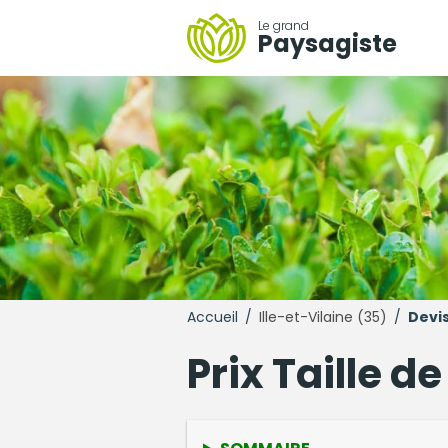
Le grand
Paysagiste
Accueil
/
Ille-et-Vilaine (35)
/
Devi
Prix Taille d