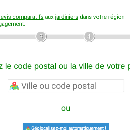
devis comparatifs
aux
jardiniers
dans votre région.
ngagement.
3
4
 le code postal ou la ville de votre p
ou
Géolocalisez-moi automatiquement !