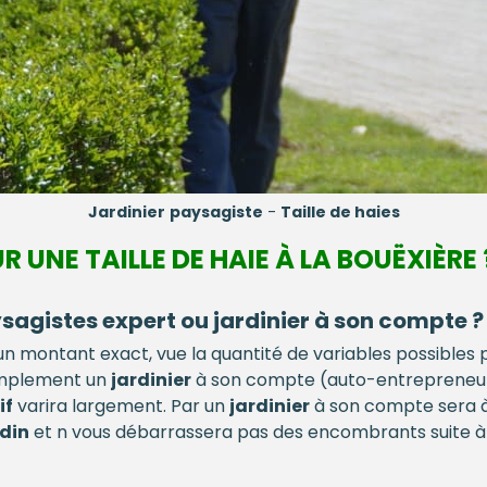
Jardinier
paysagiste
-
Taille de haies
R UNE TAILLE DE HAIE À LA BOUËXIÈRE 
sagistes expert ou jardinier à son compte ?
oir un montant exact, vue la quantité de variables possibles
implement un
jardinier
à son compte (auto-entrepreneur a
if
varira largement. Par un
jardinier
à son compte sera à
rdin
et n vous débarrassera pas des encombrants suite à l