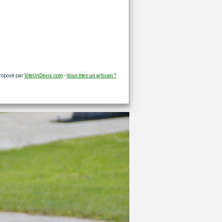
proposé par
ViteUnDevis.com
-
Vous êtes un artisan ?