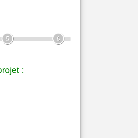
5
6
rojet :