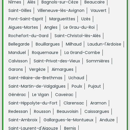
Nîmes
Alès
Bagnols-sur-Cèze
Beaucaire
Saint-Gilles
Villeneuve-lès-Avignon
Vauvert
Pont-Saint-Esprit
Marguerittes
Uzès
Aigues-Mortes
Angles
Le Grau-du-Roi
Rochefort-du-Gard
Saint-Christol-lès-Alès
Bellegarde
Bouillargues
Milhaud
Laudun-l'Ardoise
Manduel
Roquemaure
La Grand-Combe
Calvisson
Saint-Privat-des-Vieux
Sommières
Garons
Vergèze
Aimargues
Saint-Hilaire-de-Brethmas
Uchaud
Saint-Martin-de-Valgalgues
Poulx
Pujaut
Générac
Le Vigan
Caveirac
Saint-Hippolyte-du-Fort
Clarensac
Aramon
Redessan
Rousson
Beauvoisin
Caissargues
Saint-Ambroix
Gallargues-le-Montueux
Anduze
Saint-Laurent-d'Aigouze
Bernis