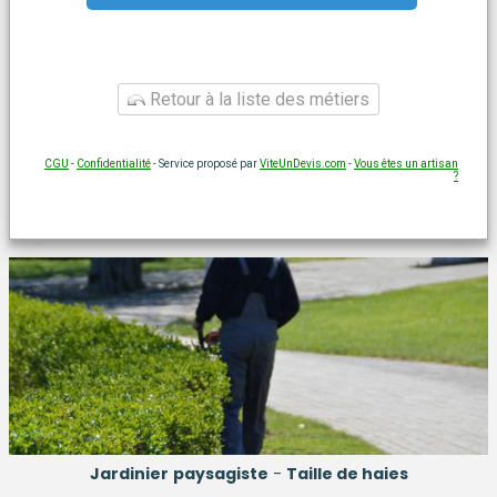
Retour à la liste des métiers
CGU
-
Confidentialité
- Service proposé par
ViteUnDevis.com
-
Vous êtes un artisan
?
Jardinier
paysagiste
-
Taille de haies