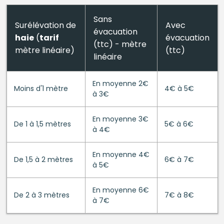
Sans
Surélévation de
Avec
évacuation
haie
(
tarif
évacuation
(ttc) - mètre
mètre linéaire)
(ttc)
linéaire
En moyenne 2€
Moins d'1 mètre
4€ à 5€
à 3€
En moyenne 3€
De 1 à 1,5 mètres
5€ à 6€
à 4€
En moyenne 4€
De 1,5 à 2 mètres
6€ à 7€
à 5€
En moyenne 6€
De 2 à 3 mètres
7€ à 8€
à 7€