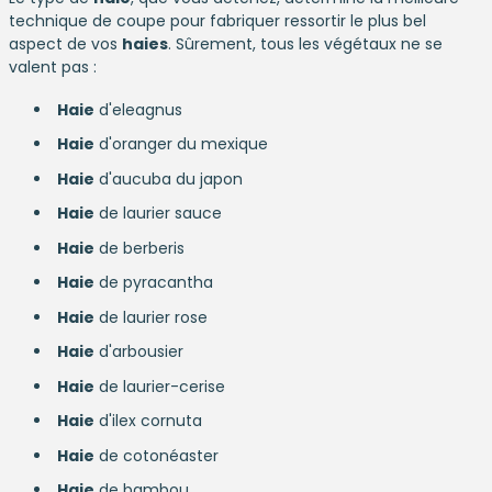
technique de coupe pour fabriquer ressortir le plus bel
aspect de vos
haies
. Sûrement, tous les végétaux ne se
valent pas :
Haie
d'eleagnus
Haie
d'oranger du mexique
Haie
d'aucuba du japon
Haie
de laurier sauce
Haie
de berberis
Haie
de pyracantha
Haie
de laurier rose
Haie
d'arbousier
Haie
de laurier-cerise
Haie
d'ilex cornuta
Haie
de cotonéaster
Haie
de bambou