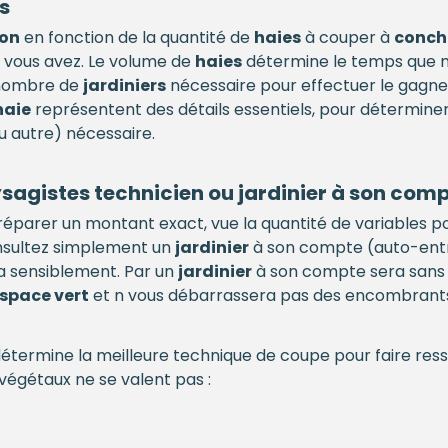
s
ion
en fonction de la quantité de
haies
à couper à
conch
 vous avez. Le volume de
haies
détermine le temps que 
e nombre de
jardiniers
nécessaire pour effectuer le gagne-
haie
représentent des détails essentiels, pour déterminer 
u autre) nécessaire.
ysagistes technicien ou jardinier à son comp
 préparer un montant exact, vue la quantité de variables 
consultez simplement un
jardinier
à son compte (auto-entre
a sensiblement. Par un
jardinier
à son compte sera sans 
space vert
et n vous débarrassera pas des encombrants s
détermine la meilleure technique de coupe pour faire resso
végétaux ne se valent pas :