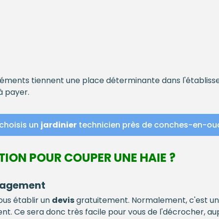
léments tiennent une place déterminante dans l'établis
à payer.
choisis un
jardinier
technicien près de conches-en-ou
TION POUR COUPER UNE HAIE ?
ngagement
ous établir un
devis
gratuitement. Normalement, c'est un 
t. Ce sera donc très facile pour vous de l'décrocher, au