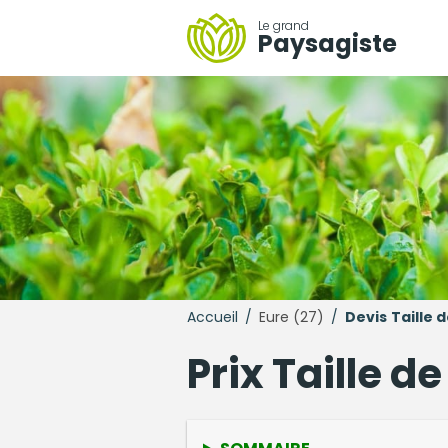
Le grand
Paysagiste
Accueil
/
Eure (27)
/
Devis
Taille 
Prix Taille 