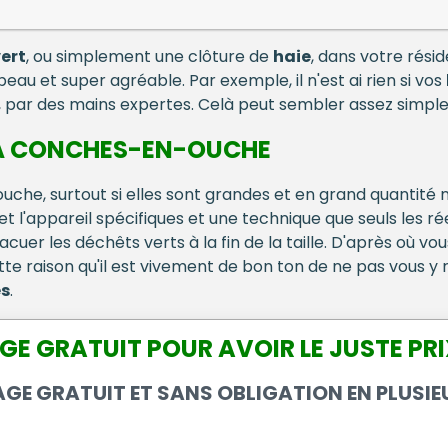
ert
, ou simplement une clôture de
haie
, dans votre rési
beau et super agréable. Par exemple, il n'est ai rien si vos
par des mains expertes. Celà peut sembler assez simple
E À CONCHES-EN-OUCHE
he, surtout si elles sont grandes et en grand quantité n'a 
t l'appareil spécifiques et une technique que seuls les r
acuer les déchêts verts à la fin de la taille. D'après où v
tte raison qu'il est vivement de bon ton de ne pas vous y ri
es
.
GE GRATUIT POUR AVOIR LE JUSTE PRIX
GE GRATUIT ET SANS OBLIGATION EN PLUSIE