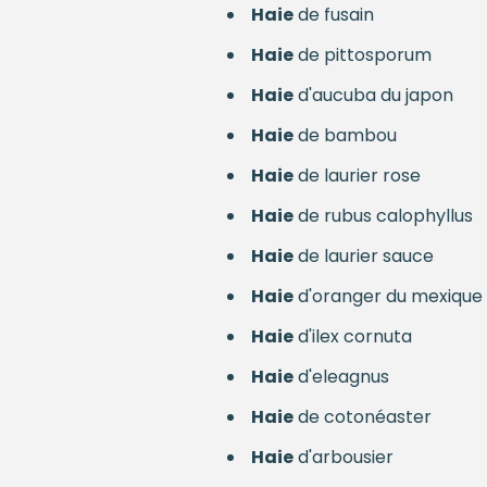
Haie
de fusain
Haie
de pittosporum
Haie
d'aucuba du japon
Haie
de bambou
Haie
de laurier rose
Haie
de rubus calophyllus
Haie
de laurier sauce
Haie
d'oranger du mexique
Haie
d'ilex cornuta
Haie
d'eleagnus
Haie
de cotonéaster
Haie
d'arbousier