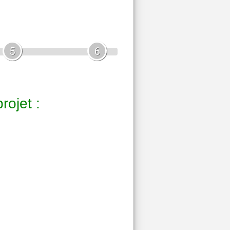
5
6
rojet :