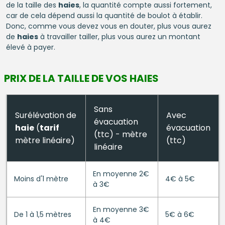
de la taille des
haies
, la quantité compte aussi fortement,
car de cela dépend aussi la quantité de boulot à établir.
Donc, comme vous devez vous en douter, plus vous aurez
de
haies
à travailler tailler, plus vous aurez un montant
élevé à payer.
PRIX DE LA TAILLE DE VOS HAIES
Sans
Surélévation de
Avec
évacuation
haie
(
tarif
évacuation
(ttc) - mètre
mètre linéaire)
(ttc)
linéaire
En moyenne 2€
Moins d'1 mètre
4€ à 5€
à 3€
En moyenne 3€
De 1 à 1,5 mètres
5€ à 6€
à 4€