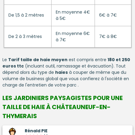
En moyenne 4€
De 1,5 à 2 mètres
6€ à 7€
à 5€
En moyenne 6€
De 2 à 3 mètres
7€ à 8€
à 7€
Le
Tarif taille de haie moyen
est compris entre
180 et 250
euros ttc
(incluant outil, ramassage et évacuation). Tout
dépend alors du type de
haies
à couper de même que du
volume de business global que vous confierez à l'société en
charge de l'entretien de votre parc .
LES JARDINIERS PAYSAGISTES POUR UNE
TAILLE DE HAIE À CHÂTEAUNEUF-EN-
THYMERAIS
Rénald PIE