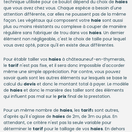
technique utilisée pour ce boulot dépend du choix de
haies
que vous avez chez vous. Chaque espèce a besoin d'une
attention différente, car elles ne poussent pas de la même
façon. Les végétaux qui composent votre
haie
sont aussi
plus ou moins résistants ou complexe à couper de manière
régulière sans fabriquer de trou dans vos
haies
. Un dernier
élément non négligeable, c'est le choix de taille pour lequel
vous avez opté, parce qu'il en existe deux différentes.
Pour établir tailler vos
haies
à châteauneuf-en-thymerais,
le
tarif
n'est pas fixe, et il sera donc impossible d'accorder
même une simple appréciation. Par contre, vous pouvez
savoir quels sont les autres éléments sur lesquels se base le
calcul du
devis
et donc le montant total à payer. Le modèle
de
haies
et donc le manière des tailler sont des éléments
qui influent pas mal sur le
prix
final de la prestation.
Pour un même nombre de
haies
, les
tarif
s sont autres,
d'après qu'il s'agisse de
haies
de 2m, de 3m ou plus. En
attendant, ce critère n'est pas la seule variable pour
déterminer le
tarif
pour le taillage de vos
haies
. En dehors