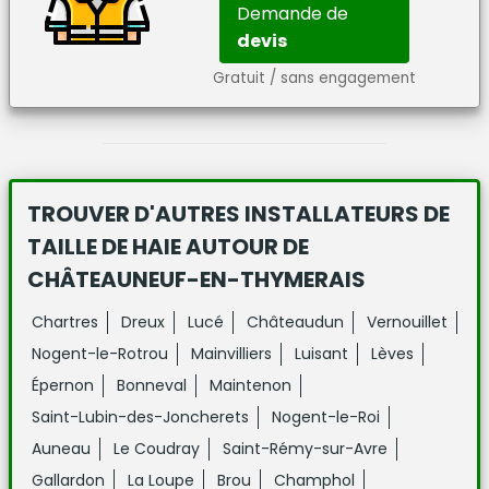
Demande de
devis
Gratuit / sans engagement
TROUVER D'AUTRES INSTALLATEURS DE
TAILLE DE HAIE
AUTOUR DE
CHÂTEAUNEUF-EN-THYMERAIS
Chartres
Dreux
Lucé
Châteaudun
Vernouillet
Nogent-le-Rotrou
Mainvilliers
Luisant
Lèves
Épernon
Bonneval
Maintenon
Saint-Lubin-des-Joncherets
Nogent-le-Roi
Auneau
Le Coudray
Saint-Rémy-sur-Avre
Gallardon
La Loupe
Brou
Champhol