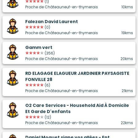
(1)
Proche de Châteauneuf-en-thymerais
10kms
Falezan David Laurent
(0)
Proche de Châteauneuf-en-thymerais
19kms
Gamm vert
(356)
Proche de Châteauneuf-en-thymerais
20kms
RD ELAGAGE ELAGUEUR JARDINIER PAYSAGISTE
FONVILLE 28
(6)
Proche de Châteauneuf-en-thymerais
21kms
O2 Care Services - Household Aid À Domicile
Et Garde D'enfants
(12)
Proche de Châteauneuf-en-thymerais
22kms
Daniel Moquet signe vos allées - Ent.