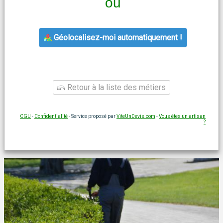
ou
Géolocalisez-moi automatiquement !
Retour à la liste des métiers
CGU
-
Confidentialité
- Service proposé par
ViteUnDevis.com
-
Vous êtes un artisan
?